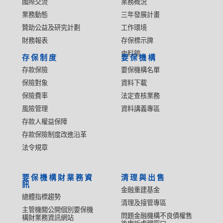
國際交流
業務概況
業務動態
三年發展計畫
贊助公益及研究計劃
工作環境
財務報表
存保標示牌
史料館
存保制度
要保機構
存款保險
要保機構名單
保險對象
資料下載
保險費率
法定查核業務
風險管理
資料講義專區
存款人權益保障
存款保險制度改進沿革
法令規章
要保機構財業務資
清理與出售
訊
金融重建基金
總體指標趨勢
清理及接管專區
主管機關公開個別要保機
問題金融機構不良債權售
構財業務資訊網站