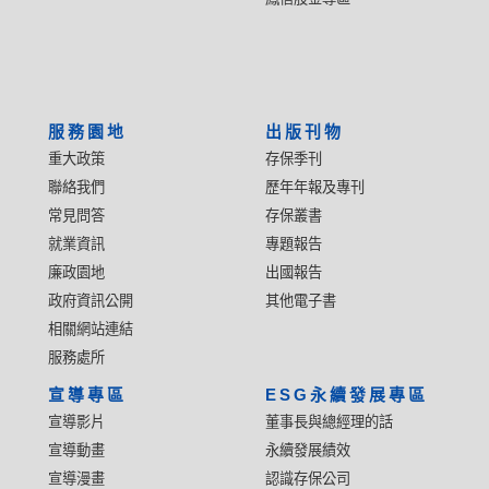
服務園地
出版刊物
重大政策
存保季刊
聯絡我們
歷年年報及專刊
常見問答
存保叢書
就業資訊
專題報告
廉政園地
出國報告
政府資訊公開
其他電子書
相關網站連結
服務處所
宣導專區
ESG永續發展專區
宣導影片
董事長與總經理的話
宣導動畫
永續發展績效
宣導漫畫
認識存保公司