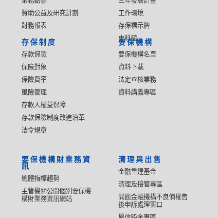
業務動態
三年發展計畫
贊助公益及研究計劃
工作環境
財務報表
存保標示牌
史料館
存保制度
要保機構
存款保險
要保機構名單
保險對象
資料下載
保險費率
法定查核業務
風險管理
資料講義專區
存款人權益保障
存款保險制度改進沿革
法令規章
要保機構財業務資
清理與出售
訊
金融重建基金
總體指標趨勢
清理及接管專區
主管機關公開個別要保機
問題金融機構不良債權售
構財業務資訊網站
後申訴處理窗口
鳳信股金專區