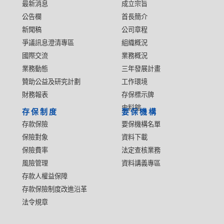
最新消息
成立宗旨
公告欄
首長簡介
新聞稿
公司章程
爭議訊息澄清專區
組織概況
國際交流
業務概況
業務動態
三年發展計畫
贊助公益及研究計劃
工作環境
財務報表
存保標示牌
史料館
存保制度
要保機構
存款保險
要保機構名單
保險對象
資料下載
保險費率
法定查核業務
風險管理
資料講義專區
存款人權益保障
存款保險制度改進沿革
法令規章