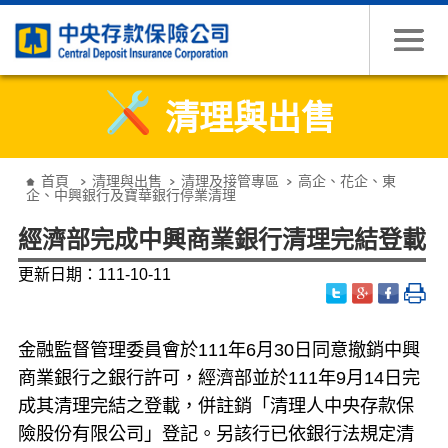
跳到主要內容
清理與出售
:::
首頁
清理與出售
清理及接管專區
高企、花企、東
企、中興銀行及寶華銀行停業清理
經濟部完成中興商業銀行清理完結登載
更新日期：111-10-11
金融監督管理委員會於
111
年
6
月
30
日同意撤銷中興
商業銀行之銀行許可，經濟部並於
111
年
9
月
14
日完
成其清理完結之登載，併註銷「清理人中央存款保
險股份有限公司」登記。另該行已依銀行法規定清