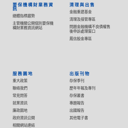
要保機構財業務資
清理與出售
訊
金融重建基金
總體指標趨勢
清理及接管專區
主管機關公開個別要保機
問題金融機構不良債權售
構財業務資訊網站
後申訴處理窗口
鳳信股金專區
服務園地
出版刊物
重大政策
存保季刊
聯絡我們
歷年年報及專刊
常見問答
存保叢書
就業資訊
專題報告
廉政園地
出國報告
政府資訊公開
其他電子書
相關網站連結