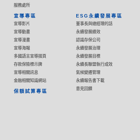
服務處所
宣導專區
ESG永續發展專區
宣導影片
董事長與總經理的話
宣導動畫
永續發展績效
宣導漫畫
認識存保公司
宣導海報
永續發展治理
多國語言宣導摺頁
永續發展目標
存款保險標示牌
永續長聯盟執行成效
宣導相關訊息
氣候變遷管理
金融相關知識網站
永續報告書下載
意見回饋
保額試算專區