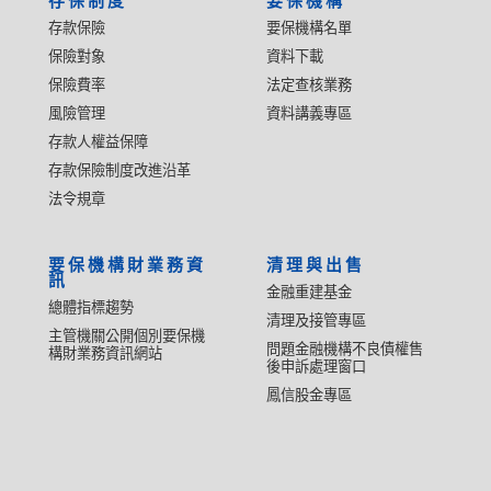
存保制度
要保機構
存款保險
要保機構名單
保險對象
資料下載
保險費率
法定查核業務
風險管理
資料講義專區
存款人權益保障
存款保險制度改進沿革
法令規章
要保機構財業務資
清理與出售
訊
金融重建基金
總體指標趨勢
清理及接管專區
主管機關公開個別要保機
問題金融機構不良債權售
構財業務資訊網站
後申訴處理窗口
鳳信股金專區