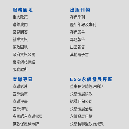
服務園地
出版刊物
重大政策
存保季刊
聯絡我們
歷年年報及專刊
常見問答
存保叢書
就業資訊
專題報告
廉政園地
出國報告
政府資訊公開
其他電子書
相關網站連結
服務處所
宣導專區
ESG永續發展專區
宣導影片
董事長與總經理的話
宣導動畫
永續發展績效
宣導漫畫
認識存保公司
宣導海報
永續發展治理
多國語言宣導摺頁
永續發展目標
存款保險標示牌
永續長聯盟執行成效