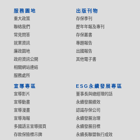
服務園地
出版刊物
重大政策
存保季刊
聯絡我們
歷年年報及專刊
常見問答
存保叢書
就業資訊
專題報告
廉政園地
出國報告
政府資訊公開
其他電子書
相關網站連結
服務處所
宣導專區
ESG永續發展專區
宣導影片
董事長與總經理的話
宣導動畫
永續發展績效
宣導漫畫
認識存保公司
宣導海報
永續發展治理
多國語言宣導摺頁
永續發展目標
存款保險標示牌
永續長聯盟執行成效