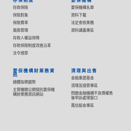
存保制度
要保機構
存款保險
要保機構名單
保險對象
資料下載
保險費率
法定查核業務
風險管理
資料講義專區
存款人權益保障
存款保險制度改進沿革
法令規章
要保機構財業務資
清理與出售
訊
金融重建基金
總體指標趨勢
清理及接管專區
主管機關公開個別要保機
問題金融機構不良債權售
構財業務資訊網站
後申訴處理窗口
鳳信股金專區