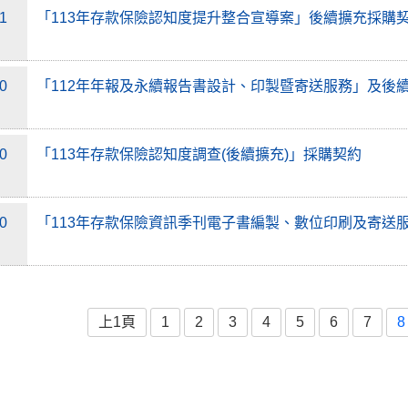
21
「113年存款保險認知度提升整合宣導案」後續擴充採購
20
「112年年報及永續報告書設計、印製暨寄送服務」及後
10
「113年存款保險認知度調查(後續擴充)」採購契約
10
「113年存款保險資訊季刊電子書編製、數位印刷及寄送
上1頁
1
2
3
4
5
6
7
8