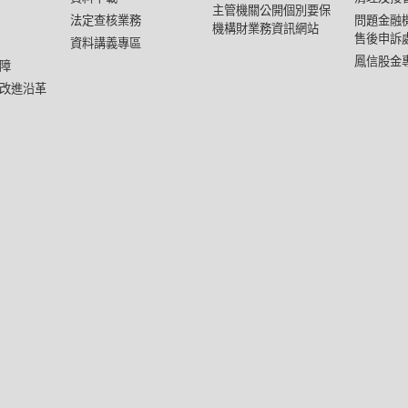
主管機關公開個別要保
法定查核業務
問題金融
機構財業務資訊網站
售後申訴
資料講義專區
鳳信股金
障
改進沿革