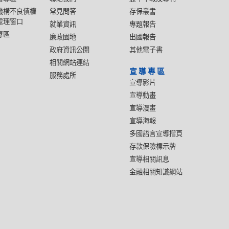
機構不良債權
常見問答
存保叢書
處理窗口
就業資訊
專題報告
專區
廉政園地
出國報告
政府資訊公開
其他電子書
相關網站連結
宣導專區
服務處所
宣導影片
宣導動畫
宣導漫畫
宣導海報
多國語言宣導摺頁
存款保險標示牌
宣導相關訊息
金融相關知識網站