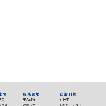
出售
服務園地
出版刊物
基金
重大政策
存保季刊
管專區
聯絡我們
歷年年報及專刊