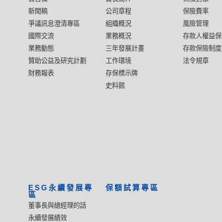
新聞稿
公司章程
保險費率
爭議訊息澄清專區
組織概況
風險管理
國際交流
業務概況
存款人權益保
業務動態
三年發展計畫
存款保險制度
贊助公益及研究計劃
工作環境
法令規章
財務報表
存保標示牌
史料館
ESG永續發展專
保額試算專區
區
董事長與總經理的話
永續發展績效