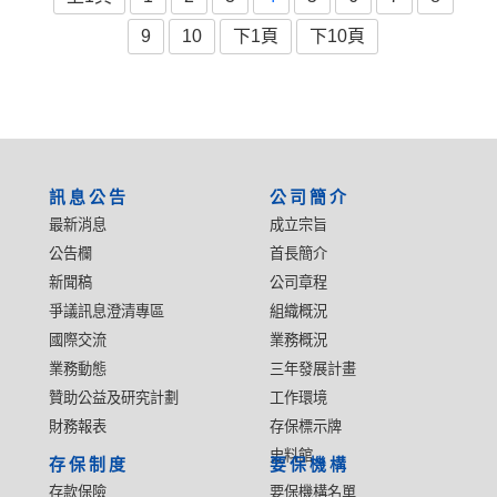
9
10
下1頁
下10頁
:::
訊息公告
公司簡介
最新消息
成立宗旨
公告欄
首長簡介
新聞稿
公司章程
爭議訊息澄清專區
組織概況
國際交流
業務概況
業務動態
三年發展計畫
贊助公益及研究計劃
工作環境
財務報表
存保標示牌
史料館
存保制度
要保機構
存款保險
要保機構名單