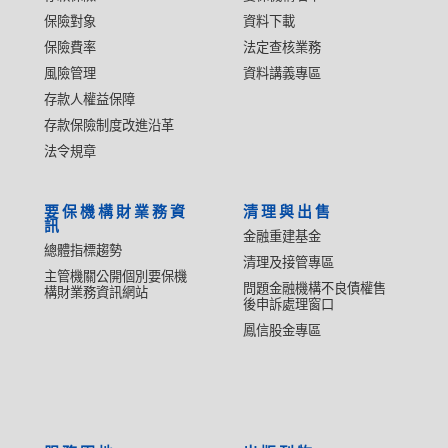
保險對象
資料下載
保險費率
法定查核業務
風險管理
資料講義專區
存款人權益保障
存款保險制度改進沿革
法令規章
要保機構財業務資
清理與出售
訊
金融重建基金
總體指標趨勢
清理及接管專區
主管機關公開個別要保機
問題金融機構不良債權售
構財業務資訊網站
後申訴處理窗口
鳳信股金專區