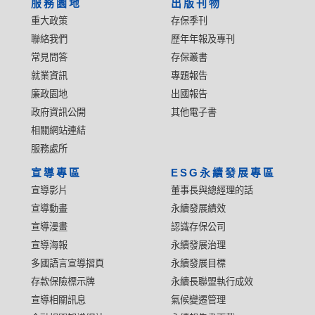
服務園地
出版刊物
重大政策
存保季刊
聯絡我們
歷年年報及專刊
常見問答
存保叢書
就業資訊
專題報告
廉政園地
出國報告
政府資訊公開
其他電子書
相關網站連結
服務處所
宣導專區
ESG永續發展專區
宣導影片
董事長與總經理的話
宣導動畫
永續發展績效
宣導漫畫
認識存保公司
宣導海報
永續發展治理
多國語言宣導摺頁
永續發展目標
存款保險標示牌
永續長聯盟執行成效
宣導相關訊息
氣候變遷管理