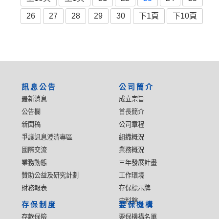
26
27
28
29
30
下1頁
下10頁
:::
訊息公告
公司簡介
最新消息
成立宗旨
公告欄
首長簡介
新聞稿
公司章程
爭議訊息澄清專區
組織概況
國際交流
業務概況
業務動態
三年發展計畫
贊助公益及研究計劃
工作環境
財務報表
存保標示牌
史料館
存保制度
要保機構
存款保險
要保機構名單