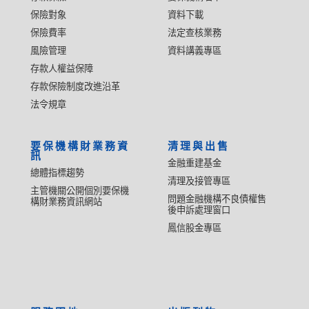
保險對象
資料下載
保險費率
法定查核業務
風險管理
資料講義專區
存款人權益保障
存款保險制度改進沿革
法令規章
要保機構財業務資
清理與出售
訊
金融重建基金
總體指標趨勢
清理及接管專區
主管機關公開個別要保機
問題金融機構不良債權售
構財業務資訊網站
後申訴處理窗口
鳳信股金專區