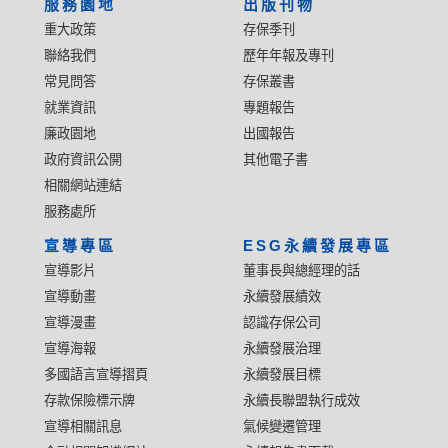
服務園地
出版刊物
重大政策
存保季刊
聯絡我們
歷年年報及專刊
常見問答
存保叢書
就業資訊
專題報告
廉政園地
出國報告
政府資訊公開
其他電子書
相關網站連結
服務處所
宣導專區
ESG永續發展專區
宣導影片
董事長與總經理的話
宣導動畫
永續發展績效
宣導漫畫
認識存保公司
宣導海報
永續發展治理
多國語言宣導摺頁
永續發展目標
存款保險標示牌
永續長聯盟執行成效
宣導相關訊息
氣候變遷管理