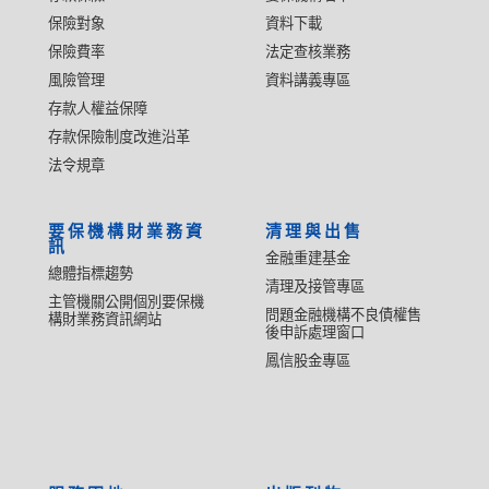
保險對象
資料下載
保險費率
法定查核業務
風險管理
資料講義專區
存款人權益保障
存款保險制度改進沿革
法令規章
要保機構財業務資
清理與出售
訊
金融重建基金
總體指標趨勢
清理及接管專區
主管機關公開個別要保機
問題金融機構不良債權售
構財業務資訊網站
後申訴處理窗口
鳳信股金專區