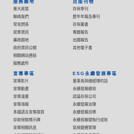
服務園地
出版刊物
重大政策
存保季刊
聯絡我們
歷年年報及專刊
常見問答
存保叢書
就業資訊
專題報告
廉政園地
出國報告
政府資訊公開
其他電子書
相關網站連結
服務處所
宣導專區
ESG永續發展專區
宣導影片
董事長與總經理的話
宣導動畫
永續發展績效
宣導漫畫
認識存保公司
宣導海報
永續發展治理
多國語言宣導摺頁
永續發展目標
存款保險標示牌
永續長聯盟執行成效
宣導相關訊息
氣候變遷管理