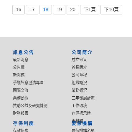
16
17
18
19
20
下1頁
下10頁
:::
訊息公告
公司簡介
最新消息
成立宗旨
公告欄
首長簡介
新聞稿
公司章程
爭議訊息澄清專區
組織概況
國際交流
業務概況
業務動態
三年發展計畫
贊助公益及研究計劃
工作環境
財務報表
存保標示牌
史料館
存保制度
要保機構
存款保險
要保機構名單