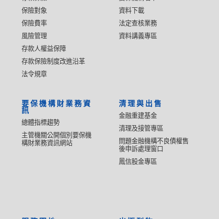
保險對象
資料下載
保險費率
法定查核業務
風險管理
資料講義專區
存款人權益保障
存款保險制度改進沿革
法令規章
要保機構財業務資
清理與出售
訊
金融重建基金
總體指標趨勢
清理及接管專區
主管機關公開個別要保機
問題金融機構不良債權售
構財業務資訊網站
後申訴處理窗口
鳳信股金專區