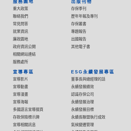
服務園地
出版刊物
重大政策
存保季刊
聯絡我們
歷年年報及專刊
常見問答
存保叢書
就業資訊
專題報告
廉政園地
出國報告
政府資訊公開
其他電子書
相關網站連結
服務處所
宣導專區
ESG永續發展專區
宣導影片
董事長與總經理的話
宣導動畫
永續發展績效
宣導漫畫
認識存保公司
宣導海報
永續發展治理
多國語言宣導摺頁
永續發展目標
存款保險標示牌
永續長聯盟執行成效
宣導相關訊息
氣候變遷管理