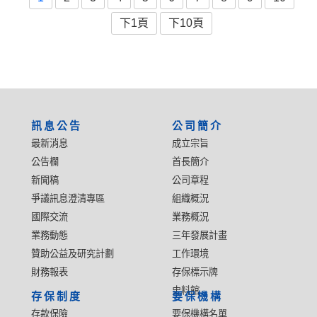
下1頁
下10頁
:::
訊息公告
公司簡介
最新消息
成立宗旨
公告欄
首長簡介
新聞稿
公司章程
爭議訊息澄清專區
組織概況
國際交流
業務概況
業務動態
三年發展計畫
贊助公益及研究計劃
工作環境
財務報表
存保標示牌
史料館
存保制度
要保機構
存款保險
要保機構名單