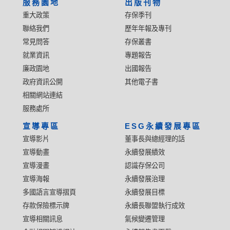
服務園地
出版刊物
重大政策
存保季刊
聯絡我們
歷年年報及專刊
常見問答
存保叢書
就業資訊
專題報告
廉政園地
出國報告
政府資訊公開
其他電子書
相關網站連結
服務處所
宣導專區
ESG永續發展專區
宣導影片
董事長與總經理的話
宣導動畫
永續發展績效
宣導漫畫
認識存保公司
宣導海報
永續發展治理
多國語言宣導摺頁
永續發展目標
存款保險標示牌
永續長聯盟執行成效
宣導相關訊息
氣候變遷管理