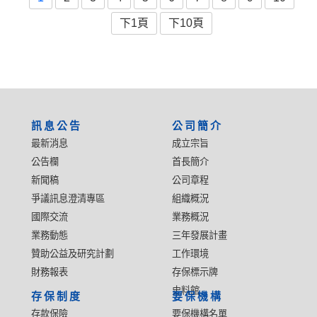
下1頁
下10頁
:::
訊息公告
公司簡介
最新消息
成立宗旨
公告欄
首長簡介
新聞稿
公司章程
爭議訊息澄清專區
組織概況
國際交流
業務概況
業務動態
三年發展計畫
贊助公益及研究計劃
工作環境
財務報表
存保標示牌
史料館
存保制度
要保機構
存款保險
要保機構名單