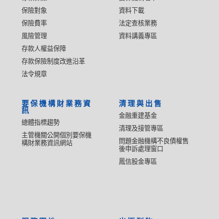
保險對象
資料下載
保險費率
法定查核業務
風險管理
資料講義專區
存款人權益保障
存款保險制度改進沿革
法令規章
要保機構財業務資
清理與出售
訊
金融重建基金
總體指標趨勢
清理及接管專區
主管機關公開個別要保機
問題金融機構不良債權售
構財業務資訊網站
後申訴處理窗口
鳳信股金專區