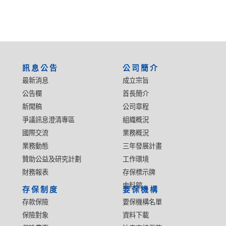
:::
訊息公告
公司簡介
最新消息
成立宗旨
公告欄
首長簡介
新聞稿
公司章程
爭議訊息澄清專區
組織概況
國際交流
業務概況
業務動態
三年發展計畫
贊助公益及研究計劃
工作環境
財務報表
存保標示牌
史料館
存保制度
要保機構
存款保險
要保機構名單
保險對象
資料下載