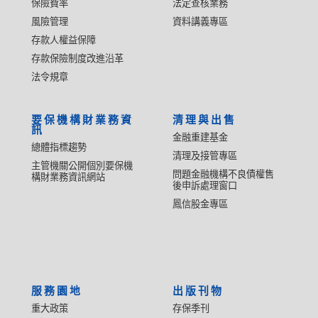
保險費率
法定查核業務
風險管理
資料講義專區
存款人權益保障
存款保險制度改進沿革
法令規章
要保機構財業務資
清理與出售
訊
金融重建基金
總體指標趨勢
清理及接管專區
主管機關公開個別要保機
問題金融機構不良債權售
構財業務資訊網站
後申訴處理窗口
鳳信股金專區
服務園地
出版刊物
重大政策
存保季刊