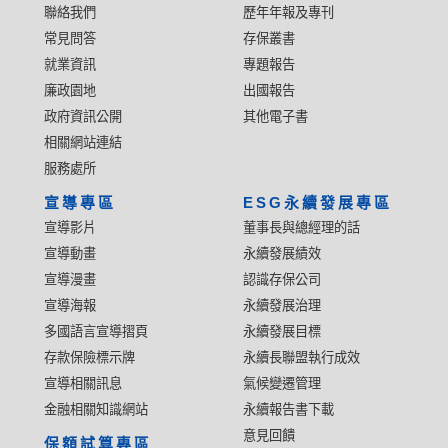
聯絡我們
歷年年報及專刊
常見問答
存保叢書
就業資訊
專題報告
廉政園地
出國報告
政府資訊公開
其他電子書
相關網站連結
服務處所
宣導專區
ESG永續發展專區
宣導影片
董事長與總經理的話
宣導動畫
永續發展績效
宣導漫畫
認識存保公司
宣導海報
永續發展治理
多國語言宣導摺頁
永續發展目標
存款保險標示牌
永續長聯盟執行成效
宣導相關訊息
氣候變遷管理
金融相關知識網站
永續報告書下載
意見回饋
保額試算專區