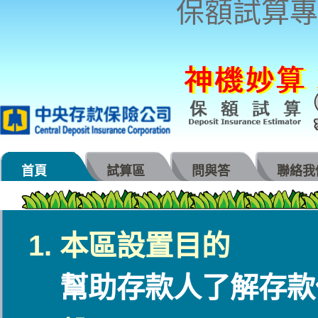
保額試算專
跳到主要內容
首頁
試算區
問與答
聯絡我
:::
1. 本區設置目的
幫助存款人了解存款