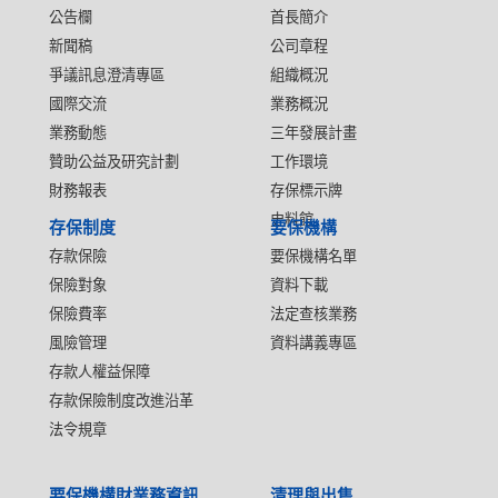
公告欄
首長簡介
新聞稿
公司章程
爭議訊息澄清專區
組織概況
國際交流
業務概況
業務動態
三年發展計畫
贊助公益及研究計劃
工作環境
財務報表
存保標示牌
史料館
存保制度
要保機構
存款保險
要保機構名單
保險對象
資料下載
保險費率
法定查核業務
風險管理
資料講義專區
存款人權益保障
存款保險制度改進沿革
法令規章
要保機構財業務資訊
清理與出售