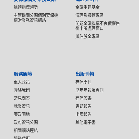
總體指標趨勢
金融重建基金
主管機關公開個別要保機
清理及接管專區
構財業務資訊網站
問題金融機構不良債權售
後申訴處理窗口
鳳信股金專區
服務園地
出版刊物
重大政策
存保季刊
聯絡我們
歷年年報及專刊
常見問答
存保叢書
就業資訊
專題報告
廉政園地
出國報告
政府資訊公開
其他電子書
相關網站連結
服務處所