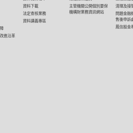
資料下載
主管機關公開個別要保
清理及接
機構財業務資訊網站
法定查核業務
問題金融
售後申訴
資料講義專區
鳳信股金
障
改進沿革