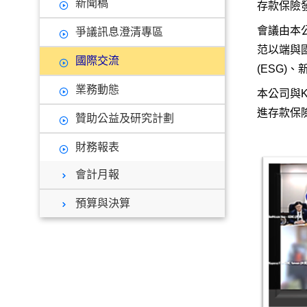
新聞稿
存款保險
會議由本公
爭議訊息澄清專區
范以端與國關
國際交流
(ESG
業務動態
本公司與
進存款保
贊助公益及研究計劃
財務報表
會計月報
預算與決算