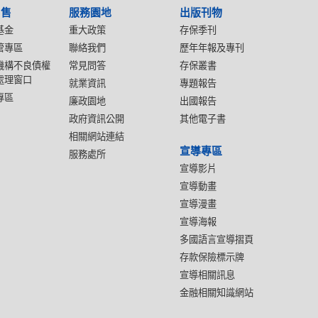
出售
服務園地
出版刊物
基金
重大政策
存保季刊
管專區
聯絡我們
歷年年報及專刊
機構不良債權
常見問答
存保叢書
處理窗口
就業資訊
專題報告
專區
廉政園地
出國報告
政府資訊公開
其他電子書
相關網站連結
宣導專區
服務處所
宣導影片
宣導動畫
宣導漫畫
宣導海報
多國語言宣導摺頁
存款保險標示牌
宣導相關訊息
金融相關知識網站