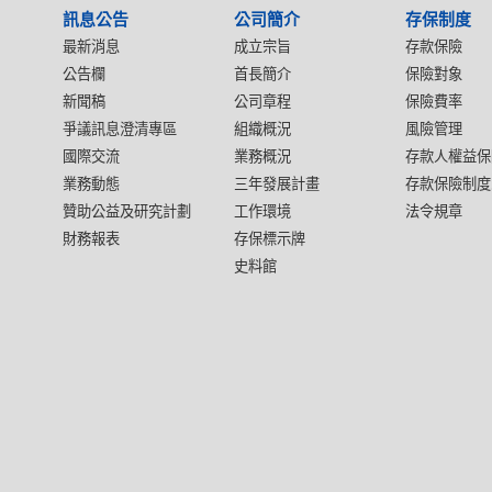
訊息公告
公司簡介
存保制度
最新消息
成立宗旨
存款保險
公告欄
首長簡介
保險對象
新聞稿
公司章程
保險費率
爭議訊息澄清專區
組織概況
風險管理
國際交流
業務概況
存款人權益保
業務動態
三年發展計畫
存款保險制度
贊助公益及研究計劃
工作環境
法令規章
財務報表
存保標示牌
史料館