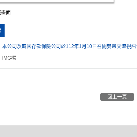
畫面
案
：
本公司及韓國存款保險公司於112年1月10日召開雙邊交流視訊
IMG檔
回上一頁