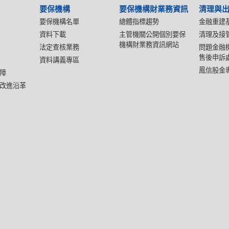
要保機構
要保機構財業務資訊
清理與
要保機構名單
總體指標趨勢
金融重建
資料下載
主管機關公開個別要保
清理及接
機構財業務資訊網站
法定查核業務
問題金融
售後申訴
資料講義專區
鳳信股金
障
改進沿革