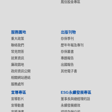
鳳信股金專區
服務園地
出版刊物
重大政策
存保季刊
聯絡我們
歷年年報及專刊
常見問答
存保叢書
就業資訊
專題報告
廉政園地
出國報告
政府資訊公開
其他電子書
相關網站連結
服務處所
宣導專區
ESG永續發展專區
宣導影片
董事長與總經理的話
宣導動畫
永續發展績效
宣導漫畫
認識存保公司