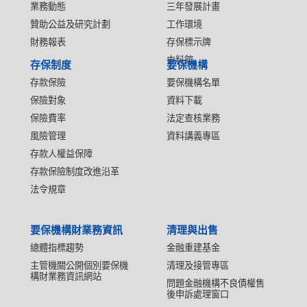
業務動態
三年發展計畫
贊助公益及研究計劃
工作環境
財務報表
存保標示牌
史料館
存保制度
要保機構
存款保險
要保機構名單
保險對象
資料下載
保險費率
法定查核業務
風險管理
資料講義專區
存款人權益保障
存款保險制度改進沿革
法令規章
要保機構財業務資訊
清理與出售
總體指標趨勢
金融重建基金
主管機關公開個別要保機
清理及接管專區
構財業務資訊網站
問題金融機構不良債權售
後申訴處理窗口