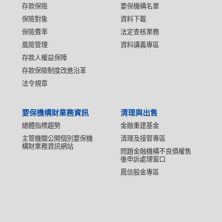
存款保險
要保機構名單
保險對象
資料下載
保險費率
法定查核業務
風險管理
資料講義專區
存款人權益保障
存款保險制度改進沿革
法令規章
要保機構財業務資訊
清理與出售
總體指標趨勢
金融重建基金
主管機關公開個別要保機
清理及接管專區
構財業務資訊網站
問題金融機構不良債權售
後申訴處理窗口
鳳信股金專區