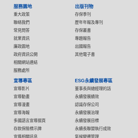
服務園地
出版刊物
重大政策
存保季刊
聯絡我們
歷年年報及專刊
常見問答
存保叢書
就業資訊
專題報告
廉政園地
出國報告
政府資訊公開
其他電子書
相關網站連結
服務處所
宣導專區
ESG永續發展專區
宣導影片
董事長與總經理的話
宣導動畫
永續發展績效
宣導漫畫
認識存保公司
宣導海報
永續發展治理
多國語言宣導摺頁
永續發展目標
存款保險標示牌
永續長聯盟執行成效
宣導相關訊息
氣候變遷管理