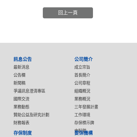
回上一頁
:::
訊息公告
公司簡介
最新消息
成立宗旨
公告欄
首長簡介
新聞稿
公司章程
爭議訊息澄清專區
組織概況
國際交流
業務概況
業務動態
三年發展計畫
贊助公益及研究計劃
工作環境
財務報表
存保標示牌
史料館
存保制度
要保機構