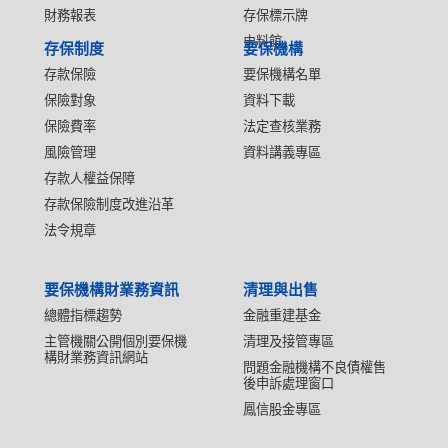
財務報表
存保標示牌
史料館
存保制度
要保機構
存款保險
要保機構名單
保險對象
資料下載
保險費率
法定查核業務
風險管理
資料講義專區
存款人權益保障
存款保險制度改進沿革
法令規章
要保機構財業務資訊
清理與出售
總體指標趨勢
金融重建基金
主管機關公開個別要保機
清理及接管專區
構財業務資訊網站
問題金融機構不良債權售
後申訴處理窗口
鳳信股金專區