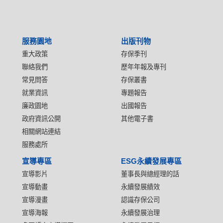
服務園地
出版刊物
重大政策
存保季刊
聯絡我們
歷年年報及專刊
常見問答
存保叢書
就業資訊
專題報告
廉政園地
出國報告
政府資訊公開
其他電子書
相關網站連結
服務處所
宣導專區
ESG永續發展專區
宣導影片
董事長與總經理的話
宣導動畫
永續發展績效
宣導漫畫
認識存保公司
宣導海報
永續發展治理