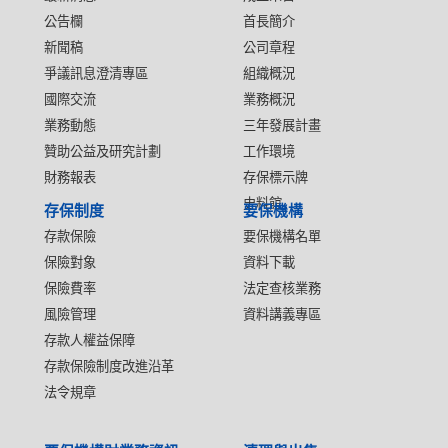
公告欄
首長簡介
新聞稿
公司章程
爭議訊息澄清專區
組織概況
國際交流
業務概況
業務動態
三年發展計畫
贊助公益及研究計劃
工作環境
財務報表
存保標示牌
史料館
存保制度
要保機構
存款保險
要保機構名單
保險對象
資料下載
保險費率
法定查核業務
風險管理
資料講義專區
存款人權益保障
存款保險制度改進沿革
法令規章