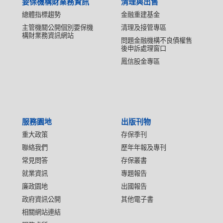
要保機構財業務資訊
清理與出售
總體指標趨勢
金融重建基金
主管機關公開個別要保機
清理及接管專區
構財業務資訊網站
問題金融機構不良債權售
後申訴處理窗口
鳳信股金專區
服務園地
出版刊物
重大政策
存保季刊
聯絡我們
歷年年報及專刊
常見問答
存保叢書
就業資訊
專題報告
廉政園地
出國報告
政府資訊公開
其他電子書
相關網站連結