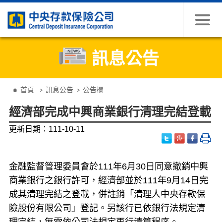
跳到主要內容
訊息公告
:::
首頁
訊息公告
公告欄
經濟部完成中興商業銀行清理完結登載
更新日期：111-10-11
金融監督管理委員會於
111
年
6
月
30
日同意撤銷中興
商業銀行之銀行許可，經濟部並於
111
年
9
月
14
日完
成其清理完結之登載，併註銷「清理人中央存款保
險股份有限公司」登記。另該行已依銀行法規定清
理完結，無需依公司法規定再行清算程序。