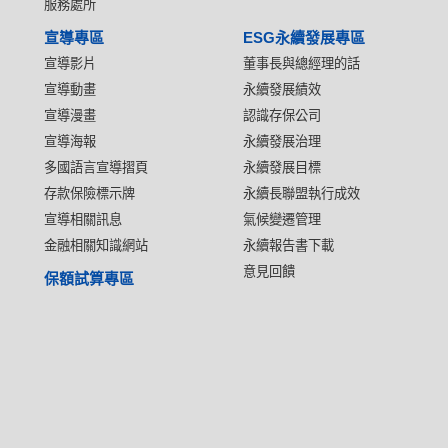
服務處所
宣導專區
ESG永續發展專區
宣導影片
董事長與總經理的話
宣導動畫
永續發展績效
宣導漫畫
認識存保公司
宣導海報
永續發展治理
多國語言宣導摺頁
永續發展目標
存款保險標示牌
永續長聯盟執行成效
宣導相關訊息
氣候變遷管理
金融相關知識網站
永續報告書下載
意見回饋
保額試算專區