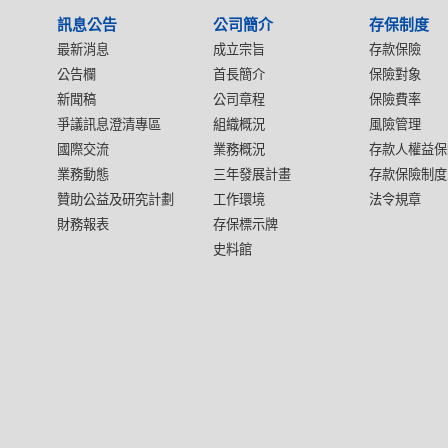
訊息公告
公司簡介
存保制度
最新消息
成立宗旨
存款保險
公告欄
首長簡介
保險對象
新聞稿
公司章程
保險費率
爭議訊息澄清專區
組織概況
風險管理
國際交流
業務概況
存款人權益保
業務動態
三年發展計畫
存款保險制度
贊助公益及研究計劃
工作環境
法令規章
財務報表
存保標示牌
史料館