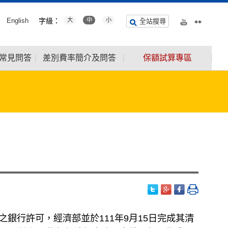
English
字級：
大
中
小
全站搜尋
常見問答
差別費率簡介及問答
保額試算專區
之銀行許可，經濟部並於
111
年
9
月
15
日完成其清