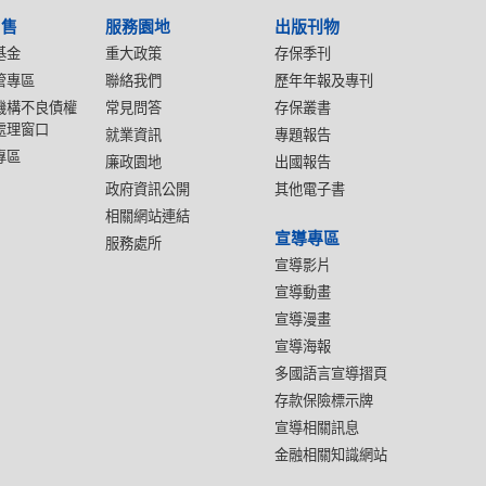
出售
服務園地
出版刊物
基金
重大政策
存保季刊
管專區
聯絡我們
歷年年報及專刊
機構不良債權
常見問答
存保叢書
處理窗口
就業資訊
專題報告
專區
廉政園地
出國報告
政府資訊公開
其他電子書
相關網站連結
宣導專區
服務處所
宣導影片
宣導動畫
宣導漫畫
宣導海報
多國語言宣導摺頁
存款保險標示牌
宣導相關訊息
金融相關知識網站