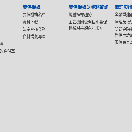
要保機構
要保機構財業務資訊
清理與
要保機構名單
總體指標趨勢
金融重建
資料下載
主管機關公開個別要保
清理及接
機構財業務資訊網站
法定查核業務
問題金融
售後申訴
資料講義專區
鳳信股金
障
改進沿革