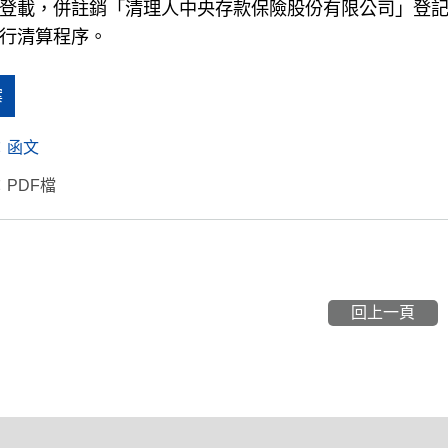
登載，併註銷「清理人中央存款保險股份有限公司」登
行清算程序。
案
：
函文
PDF檔
回上一頁