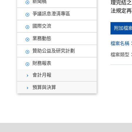
新聞稿
理完結之
法規定再
爭議訊息澄清專區
國際交流
附加檔
業務動態
檔案名稱
贊助公益及研究計劃
檔案類型：
財務報表
會計月報
預算與決算
:::