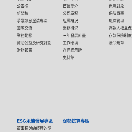
公告欄
首長簡介
保險對象
新聞稿
公司章程
保險費率
爭議訊息澄清專區
組織概況
風險管理
國際交流
業務概況
存款人權益保
業務動態
三年發展計畫
存款保險制度
贊助公益及研究計劃
工作環境
法令規章
財務報表
存保標示牌
史料館
ESG永續發展專區
保額試算專區
董事長與總經理的話