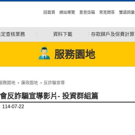
回首頁
網站導覽
意見信箱
常見問答
雙語詞彙
法定查核業務
資料下載
存款歸戶及保費計算
服務園地
服務園地
廉政園地
反詐騙宣導
會反詐騙宣導影片- 投資群組篇
14-07-22