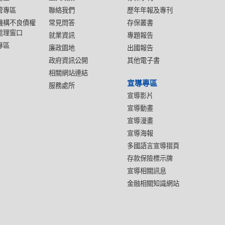
管專區
聯絡我們
歷年年報及專刊
機構不良債權
常見問答
存保叢書
處理窗口
就業資訊
專題報告
專區
廉政園地
出國報告
政府資訊公開
其他電子書
相關網站連結
宣導專區
服務處所
宣導影片
宣導動畫
宣導漫畫
宣導海報
多國語言宣導摺頁
存款保險標示牌
宣導相關訊息
金融相關知識網站