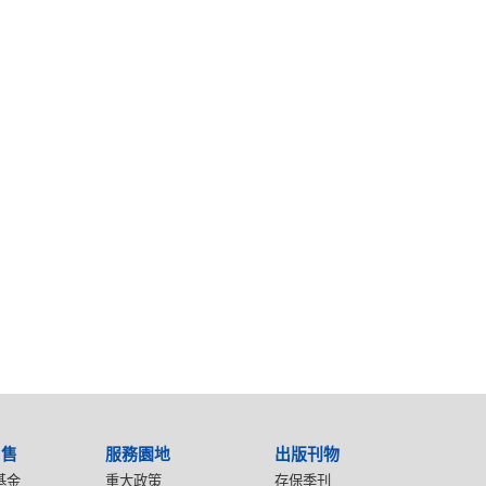
出售
服務園地
出版刊物
基金
重大政策
存保季刊