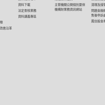
資料下載
主管機關公開個別要保
清理及接
機構財業務資訊網站
法定查核業務
問題金融
售後申訴
資料講義專區
鳳信股金
障
改進沿革