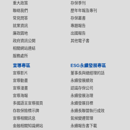
重大政策
存保季刊
聯絡我們
歷年年報及專刊
常見問答
存保叢書
就業資訊
專題報告
廉政園地
出國報告
政府資訊公開
其他電子書
相關網站連結
服務處所
宣導專區
ESG永續發展專區
宣導影片
董事長與總經理的話
宣導動畫
永續發展績效
宣導漫畫
認識存保公司
宣導海報
永續發展治理
多國語言宣導摺頁
永續發展目標
存款保險標示牌
永續長聯盟執行成效
宣導相關訊息
氣候變遷管理
金融相關知識網站
永續報告書下載