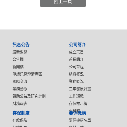
回上一頁
:::
訊息公告
公司簡介
最新消息
成立宗旨
公告欄
首長簡介
新聞稿
公司章程
爭議訊息澄清專區
組織概況
國際交流
業務概況
業務動態
三年發展計畫
贊助公益及研究計劃
工作環境
財務報表
存保標示牌
史料館
存保制度
要保機構
存款保險
要保機構名單