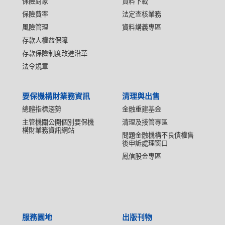
保險對象
資料下載
保險費率
法定查核業務
風險管理
資料講義專區
存款人權益保障
存款保險制度改進沿革
法令規章
要保機構財業務資訊
清理與出售
總體指標趨勢
金融重建基金
主管機關公開個別要保機
清理及接管專區
構財業務資訊網站
問題金融機構不良債權售
後申訴處理窗口
鳳信股金專區
服務園地
出版刊物