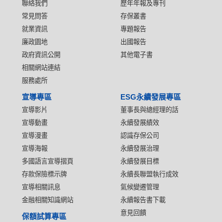
聯絡我們
歷年年報及專刊
常見問答
存保叢書
就業資訊
專題報告
廉政園地
出國報告
政府資訊公開
其他電子書
相關網站連結
服務處所
宣導專區
ESG永續發展專區
宣導影片
董事長與總經理的話
宣導動畫
永續發展績效
宣導漫畫
認識存保公司
宣導海報
永續發展治理
多國語言宣導摺頁
永續發展目標
存款保險標示牌
永續長聯盟執行成效
宣導相關訊息
氣候變遷管理
金融相關知識網站
永續報告書下載
意見回饋
保額試算專區