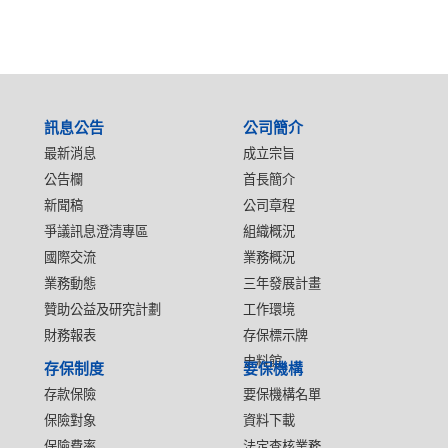
:::
訊息公告
公司簡介
最新消息
成立宗旨
公告欄
首長簡介
新聞稿
公司章程
爭議訊息澄清專區
組織概況
國際交流
業務概況
業務動態
三年發展計畫
贊助公益及研究計劃
工作環境
財務報表
存保標示牌
史料館
存保制度
要保機構
存款保險
要保機構名單
保險對象
資料下載
保險費率
法定查核業務