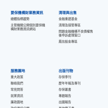
要保機構財業務資訊
清理與出售
總體指標趨勢
金融重建基金
主管機關公開個別要保機
清理及接管專區
構財業務資訊網站
問題金融機構不良債權售
後申訴處理窗口
鳳信股金專區
服務園地
出版刊物
重大政策
存保季刊
聯絡我們
歷年年報及專刊
常見問答
存保叢書
就業資訊
專題報告
廉政園地
出國報告