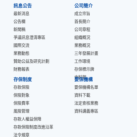
訊息公告
公司簡介
最新消息
成立宗旨
公告欄
首長簡介
新聞稿
公司章程
爭議訊息澄清專區
組織概況
國際交流
業務概況
業務動態
三年發展計畫
贊助公益及研究計劃
工作環境
財務報表
存保標示牌
史料館
存保制度
要保機構
存款保險
要保機構名單
保險對象
資料下載
保險費率
法定查核業務
風險管理
資料講義專區
存款人權益保障
存款保險制度改進沿革
法令規章