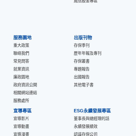
鳳信股金專區
服務園地
出版刊物
重大政策
存保季刊
聯絡我們
歷年年報及專刊
常見問答
存保叢書
就業資訊
專題報告
廉政園地
出國報告
政府資訊公開
其他電子書
相關網站連結
服務處所
宣導專區
ESG永續發展專區
宣導影片
董事長與總經理的話
宣導動畫
永續發展績效
宣導漫畫
認識存保公司