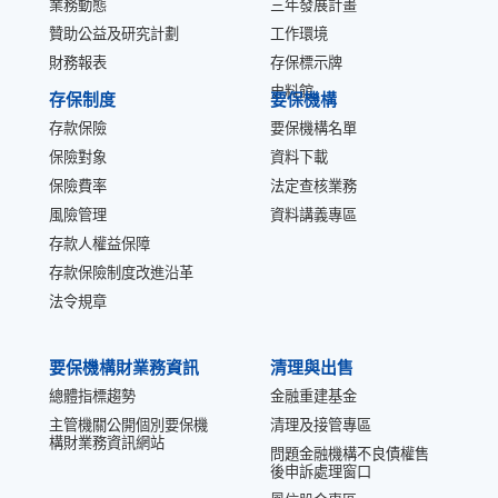
業務動態
三年發展計畫
贊助公益及研究計劃
工作環境
財務報表
存保標示牌
史料館
存保制度
要保機構
存款保險
要保機構名單
保險對象
資料下載
保險費率
法定查核業務
風險管理
資料講義專區
存款人權益保障
存款保險制度改進沿革
法令規章
要保機構財業務資訊
清理與出售
總體指標趨勢
金融重建基金
主管機關公開個別要保機
清理及接管專區
構財業務資訊網站
問題金融機構不良債權售
後申訴處理窗口