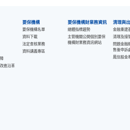
要保機構
要保機構財業務資訊
清理與
要保機構名單
總體指標趨勢
金融重建
資料下載
主管機關公開個別要保
清理及接
機構財業務資訊網站
法定查核業務
問題金融
售後申訴
資料講義專區
鳳信股金
障
改進沿革