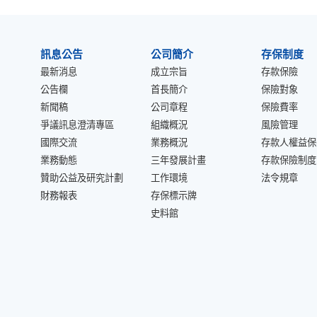
:::
訊息公告
公司簡介
存保制度
最新消息
成立宗旨
存款保險
公告欄
首長簡介
保險對象
新聞稿
公司章程
保險費率
爭議訊息澄清專區
組織概況
風險管理
國際交流
業務概況
存款人權益保
業務動態
三年發展計畫
存款保險制度
贊助公益及研究計劃
工作環境
法令規章
財務報表
存保標示牌
史料館