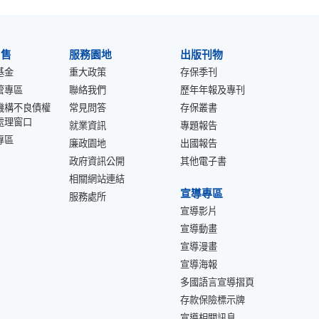
出售
服務園地
出版刊物
基金
重大政策
存保季刊
管專區
聯絡我們
歷年年報及專刊
機構不良債權
常見問答
存保叢書
處理窗口
就業資訊
專題報告
專區
廉政園地
出國報告
政府資訊公開
其他電子書
相關網站連結
宣導專區
服務處所
宣導影片
宣導動畫
宣導漫畫
宣導海報
多國語言宣導摺頁
存款保險標示牌
宣導相關訊息