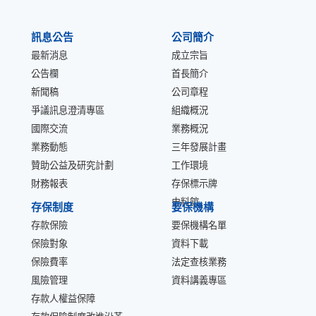
:::
訊息公告
公司簡介
最新消息
成立宗旨
公告欄
首長簡介
新聞稿
公司章程
爭議訊息澄清專區
組織概況
國際交流
業務概況
業務動態
三年發展計畫
贊助公益及研究計劃
工作環境
財務報表
存保標示牌
史料館
存保制度
要保機構
存款保險
要保機構名單
保險對象
資料下載
保險費率
法定查核業務
風險管理
資料講義專區
存款人權益保障