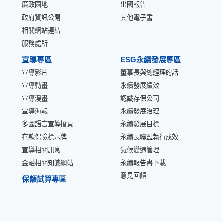
廉政園地
出國報告
政府資訊公開
其他電子書
相關網站連結
服務處所
宣導專區
ESG永續發展專區
宣導影片
董事長與總經理的話
宣導動畫
永續發展績效
宣導漫畫
認識存保公司
宣導海報
永續發展治理
多國語言宣導摺頁
永續發展目標
存款保險標示牌
永續長聯盟執行成效
宣導相關訊息
氣候變遷管理
金融相關知識網站
永續報告書下載
意見回饋
保額試算專區