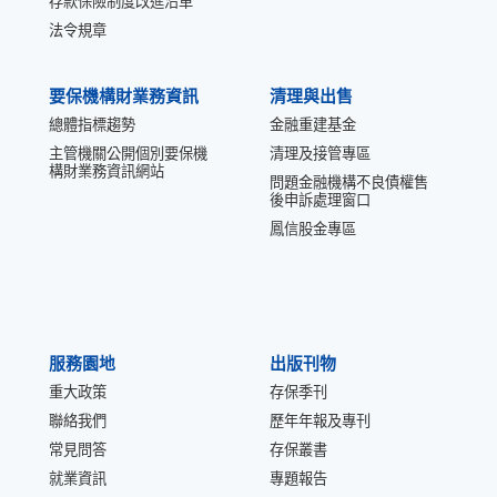
存款保險制度改進沿革
法令規章
要保機構財業務資訊
清理與出售
總體指標趨勢
金融重建基金
主管機關公開個別要保機
清理及接管專區
構財業務資訊網站
問題金融機構不良債權售
後申訴處理窗口
鳳信股金專區
服務園地
出版刊物
重大政策
存保季刊
聯絡我們
歷年年報及專刊
常見問答
存保叢書
就業資訊
專題報告