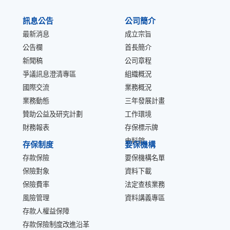
:::
訊息公告
公司簡介
最新消息
成立宗旨
公告欄
首長簡介
新聞稿
公司章程
爭議訊息澄清專區
組織概況
國際交流
業務概況
業務動態
三年發展計畫
贊助公益及研究計劃
工作環境
財務報表
存保標示牌
史料館
存保制度
要保機構
存款保險
要保機構名單
保險對象
資料下載
保險費率
法定查核業務
風險管理
資料講義專區
存款人權益保障
存款保險制度改進沿革