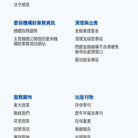
法令規章
要保機構財業務資訊
清理與出售
總體指標趨勢
金融重建基金
主管機關公開個別要保機
清理及接管專區
構財業務資訊網站
問題金融機構不良債權售
後申訴處理窗口
鳳信股金專區
服務園地
出版刊物
重大政策
存保季刊
聯絡我們
歷年年報及專刊
常見問答
存保叢書
就業資訊
專題報告
廉政園地
出國報告