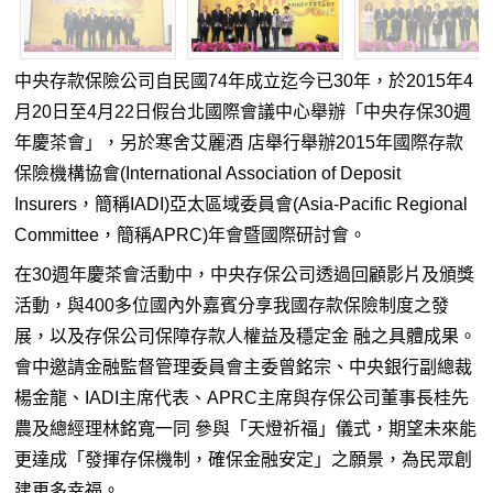
中央存款保險公司自民國74年成立迄今已30年，於2015年4
月20日至4月22日假台北國際會議中心舉辦「中央存保30週
年慶茶會」，另於寒舍艾麗酒 店舉行舉辦2015年國際存款
保險機構協會(International Association of Deposit
Insurers，簡稱IADI)亞太區域委員會(Asia-Pacific Regional
Committee，簡稱APRC)年會暨國際研討會。
在30週年慶茶會活動中，中央存保公司透過回顧影片及頒獎
活動，與400多位國內外嘉賓分享我國存款保險制度之發
展，以及存保公司保障存款人權益及穩定金 融之具體成果。
會中邀請金融監督管理委員會主委曾銘宗、中央銀行副總裁
楊金龍、IADI主席代表、APRC主席與存保公司董事長桂先
農及總經理林銘寬一同 參與「天燈祈福」儀式，期望未來能
更達成「發揮存保機制，確保金融安定」之願景，為民眾創
建更多幸福。