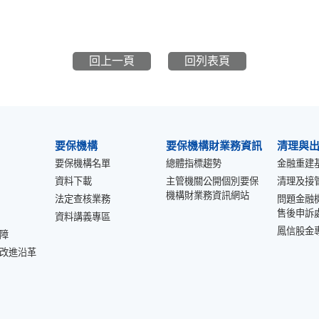
回上一頁
回列表頁
要保機構
要保機構財業務資訊
清理與
要保機構名單
總體指標趨勢
金融重建
資料下載
主管機關公開個別要保
清理及接
機構財業務資訊網站
法定查核業務
問題金融
售後申訴
資料講義專區
鳳信股金
障
改進沿革