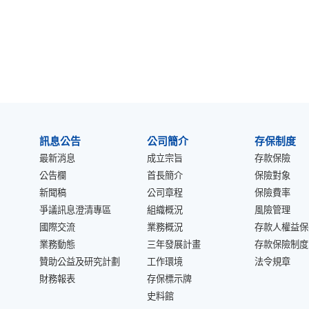
:::
訊息公告
公司簡介
存保制度
最新消息
成立宗旨
存款保險
公告欄
首長簡介
保險對象
新聞稿
公司章程
保險費率
爭議訊息澄清專區
組織概況
風險管理
國際交流
業務概況
存款人權益保
業務動態
三年發展計畫
存款保險制度
贊助公益及研究計劃
工作環境
法令規章
財務報表
存保標示牌
史料館