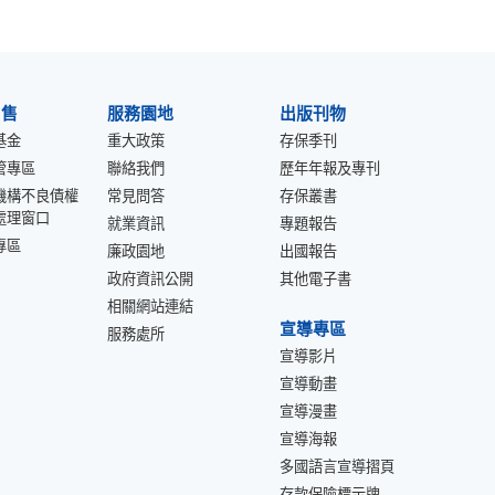
出售
服務園地
出版刊物
基金
重大政策
存保季刊
管專區
聯絡我們
歷年年報及專刊
機構不良債權
常見問答
存保叢書
處理窗口
就業資訊
專題報告
專區
廉政園地
出國報告
政府資訊公開
其他電子書
相關網站連結
宣導專區
服務處所
宣導影片
宣導動畫
宣導漫畫
宣導海報
多國語言宣導摺頁
存款保險標示牌