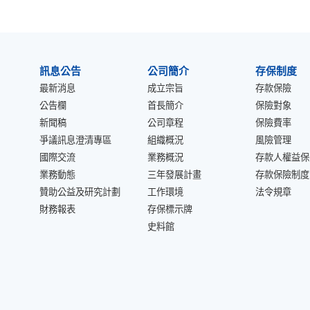
:::
訊息公告
公司簡介
存保制度
最新消息
成立宗旨
存款保險
公告欄
首長簡介
保險對象
新聞稿
公司章程
保險費率
爭議訊息澄清專區
組織概況
風險管理
國際交流
業務概況
存款人權益保
業務動態
三年發展計畫
存款保險制度
贊助公益及研究計劃
工作環境
法令規章
財務報表
存保標示牌
史料館