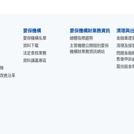
要保機構
要保機構財業務資訊
清理與
要保機構名單
總體指標趨勢
金融重建
資料下載
主管機關公開個別要保
清理及接
機構財業務資訊網站
法定查核業務
問題金融
售後申訴
資料講義專區
鳳信股金
障
改進沿革