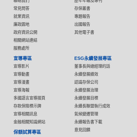
聯絡我們
歷年年報及專刊
常見問答
存保叢書
就業資訊
專題報告
廉政園地
出國報告
政府資訊公開
其他電子書
相關網站連結
服務處所
宣導專區
ESG永續發展專區
宣導影片
董事長與總經理的話
宣導動畫
永續發展績效
宣導漫畫
認識存保公司
宣導海報
永續發展治理
多國語言宣導摺頁
永續發展目標
存款保險標示牌
永續長聯盟執行成效
宣導相關訊息
氣候變遷管理
金融相關知識網站
永續報告書下載
意見回饋
保額試算專區