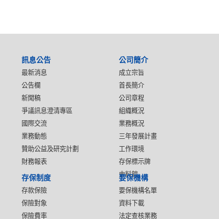
:::
訊息公告
公司簡介
最新消息
成立宗旨
公告欄
首長簡介
新聞稿
公司章程
爭議訊息澄清專區
組織概況
國際交流
業務概況
業務動態
三年發展計畫
贊助公益及研究計劃
工作環境
財務報表
存保標示牌
史料館
存保制度
要保機構
存款保險
要保機構名單
保險對象
資料下載
保險費率
法定查核業務