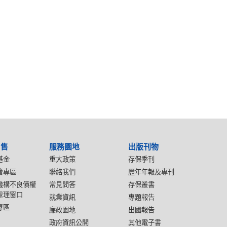
出售
服務園地
出版刊物
基金
重大政策
存保季刊
管專區
聯絡我們
歷年年報及專刊
機構不良債權
常見問答
存保叢書
處理窗口
就業資訊
專題報告
專區
廉政園地
出國報告
政府資訊公開
其他電子書