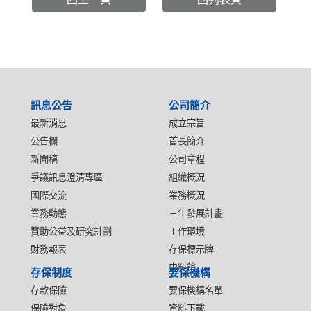
:::
訊息公告
公司簡介
最新消息
成立宗旨
公告欄
首長簡介
新聞稿
公司章程
爭議訊息澄清專區
組織概況
國際交流
業務概況
業務動態
三年發展計畫
贊助公益及研究計劃
工作環境
財務報表
存保標示牌
史料館
存保制度
要保機構
存款保險
要保機構名單
保險對象
資料下載