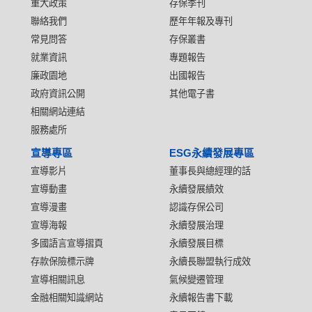
重大政策
存保季刊
聯絡我們
歷年年報及專刊
常見問答
存保叢書
就業資訊
專題報告
廉政園地
出國報告
政府資訊公開
其他電子書
相關網站連結
服務處所
宣導專區
ESG永續發展專區
宣導影片
董事長與總經理的話
宣導動畫
永續發展績效
宣導漫畫
認識存保公司
宣導海報
永續發展治理
多國語言宣導摺頁
永續發展目標
存款保險標示牌
永續長聯盟執行成效
宣導相關訊息
氣候變遷管理
金融相關知識網站
永續報告書下載