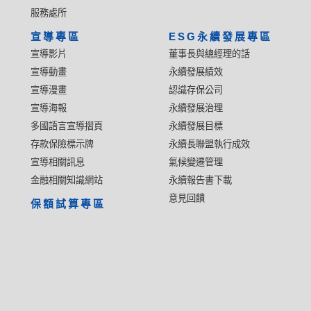
服務處所
宣導專區
ESG永續發展專區
宣導影片
董事長與總經理的話
宣導動畫
永續發展績效
宣導漫畫
認識存保公司
宣導海報
永續發展治理
多國語言宣導摺頁
永續發展目標
存款保險標示牌
永續長聯盟執行成效
宣導相關訊息
氣候變遷管理
金融相關知識網站
永續報告書下載
意見回饋
保額試算專區