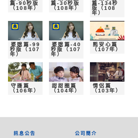
篇-90秒版
篇-30秒版
篇-134秒
（108年）
（108年）
版（108
年）
婆媳篇-99
婆媳篇-40
熊安心篇
秒版（107
秒版（107
（107年）
年）
年）
守護篇
甜甜圈篇
情侶篇
（106年）
（104年）
（103年）
:::
訊息公告
公司簡介