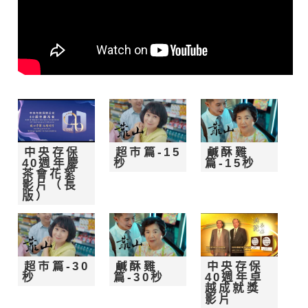
中央存保
超市篇-15
鹹酥雞
40週年慶
秒
篇-15秒
茶會花絮
影片（長
版）
超市篇-30
鹹酥雞
中央存保
秒
篇-30秒
40週年卓
越成就獎
影片