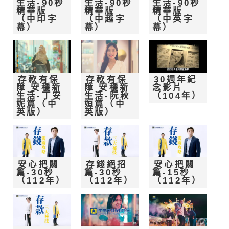
生活-90秒
生活-90秒
生活-90秒
精華版
精華版
精華版
（中印字
（中越字
（中英字
幕）
幕）
幕）
存款有保
存款有保
30週年紀
障 安穩新
障 安穩新
念影片
生活-丁安
生活-阮秋
（104年）
妮篇（中
姮篇（中
英版）
英版）
安心把關
存錢絕招
安心把關
篇-30秒
篇-30秒
篇-15秒
（112年）
（112年）
（112年）