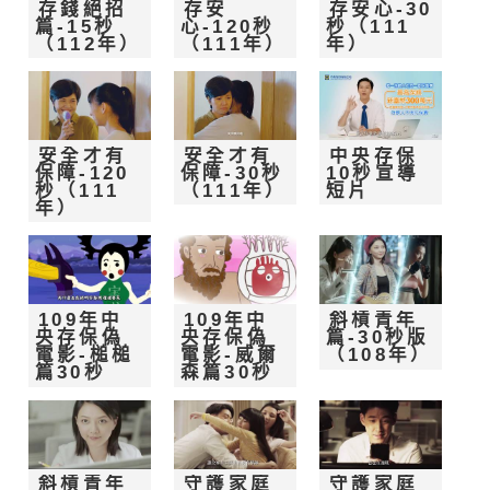
存錢絕招
存安
存安心-30
篇-15秒
心-120秒
秒（111
（112年）
（111年）
年）
安全才有
安全才有
中央存保
保障-120
保障-30秒
10秒宣導
秒（111
（111年）
短片
年）
109年中
109年中
斜槓青年
央存保偽
央存保偽
篇-30秒版
電影-槌槌
電影-威爾
（108年）
篇30秒
森篇30秒
斜槓青年
守護家庭
守護家庭