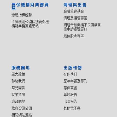
要保機構財業務資
清理與出售
訊
金融重建基金
總體指標趨勢
清理及接管專區
主管機關公開個別要保機
問題金融機構不良債權售
構財業務資訊網站
後申訴處理窗口
鳳信股金專區
服務園地
出版刊物
重大政策
存保季刊
聯絡我們
歷年年報及專刊
常見問答
存保叢書
就業資訊
專題報告
廉政園地
出國報告
政府資訊公開
其他電子書
相關網站連結