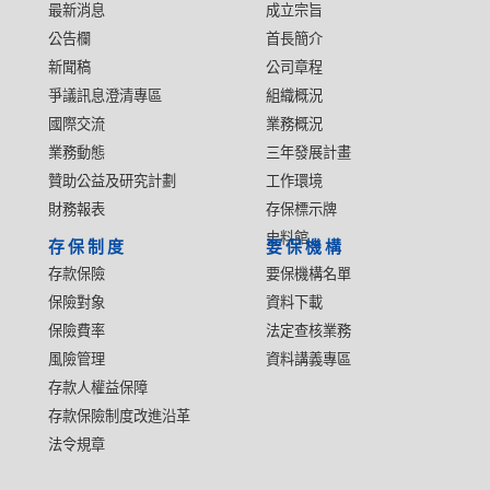
最新消息
成立宗旨
公告欄
首長簡介
新聞稿
公司章程
爭議訊息澄清專區
組織概況
國際交流
業務概況
業務動態
三年發展計畫
贊助公益及研究計劃
工作環境
財務報表
存保標示牌
史料館
存保制度
要保機構
存款保險
要保機構名單
保險對象
資料下載
保險費率
法定查核業務
風險管理
資料講義專區
存款人權益保障
存款保險制度改進沿革
法令規章