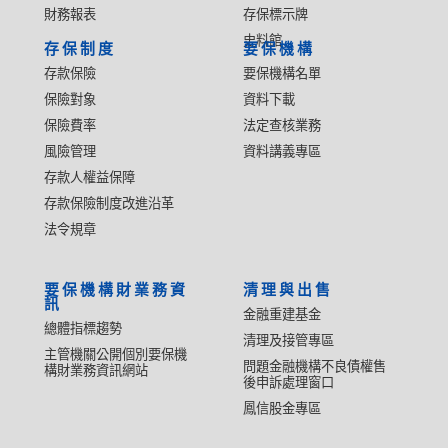
財務報表
存保標示牌
史料館
存保制度
要保機構
存款保險
要保機構名單
保險對象
資料下載
保險費率
法定查核業務
風險管理
資料講義專區
存款人權益保障
存款保險制度改進沿革
法令規章
要保機構財業務資
清理與出售
訊
金融重建基金
總體指標趨勢
清理及接管專區
主管機關公開個別要保機
問題金融機構不良債權售
構財業務資訊網站
後申訴處理窗口
鳳信股金專區