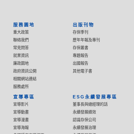
服務園地
出版刊物
重大政策
存保季刊
聯絡我們
歷年年報及專刊
常見問答
存保叢書
就業資訊
專題報告
廉政園地
出國報告
政府資訊公開
其他電子書
相關網站連結
服務處所
宣導專區
ESG永續發展專區
宣導影片
董事長與總經理的話
宣導動畫
永續發展績效
宣導漫畫
認識存保公司
宣導海報
永續發展治理