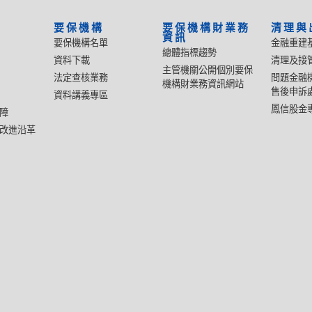
要保機構
要保機構財業務
清理與
資訊
要保機構名單
金融重建
總體指標趨勢
資料下載
清理及接
主管機關公開個別要保
法定查核業務
問題金融
機構財業務資訊網站
售後申訴
資料講義專區
鳳信股金
障
改進沿革