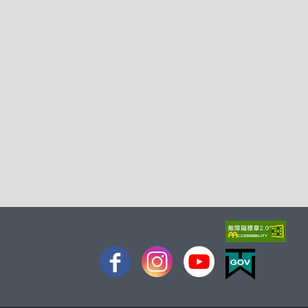
FB
IG
youtube