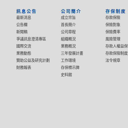
:::
訊息公告
公司簡介
存保制度
最新消息
成立宗旨
存款保險
公告欄
首長簡介
保險對象
新聞稿
公司章程
保險費率
爭議訊息澄清專區
組織概況
風險管理
國際交流
業務概況
存款人權益保
業務動態
三年發展計畫
存款保險制度
贊助公益及研究計劃
工作環境
法令規章
財務報表
存保標示牌
史料館