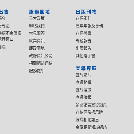
出售
服務園地
出版刊物
基金
重大政策
存保季刊
管專區
聯絡我們
歷年年報及專刊
機構不良債權
常見問答
存保叢書
處理窗口
就業資訊
專題報告
專區
廉政園地
出國報告
政府資訊公開
其他電子書
相關網站連結
宣導專區
服務處所
宣導影片
宣導動畫
宣導漫畫
宣導海報
多國語言宣導摺頁
存款保險標示牌
宣導相關訊息
金融相關知識網站