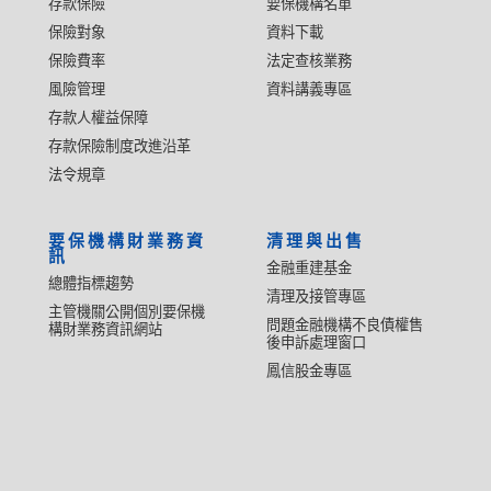
存款保險
要保機構名單
保險對象
資料下載
保險費率
法定查核業務
風險管理
資料講義專區
存款人權益保障
存款保險制度改進沿革
法令規章
要保機構財業務資
清理與出售
訊
金融重建基金
總體指標趨勢
清理及接管專區
主管機關公開個別要保機
問題金融機構不良債權售
構財業務資訊網站
後申訴處理窗口
鳳信股金專區