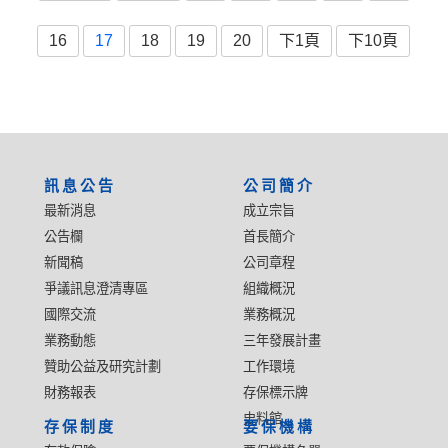
16
17
18
19
20
下1頁
下10頁
:::
訊息公告
公司簡介
最新消息
成立宗旨
公告欄
首長簡介
新聞稿
公司章程
爭議訊息澄清專區
組織概況
國際交流
業務概況
業務動態
三年發展計畫
贊助公益及研究計劃
工作環境
財務報表
存保標示牌
史料館
存保制度
要保機構