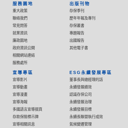
服務園地
出版刊物
重大政策
存保季刊
聯絡我們
歷年年報及專刊
常見問答
存保叢書
就業資訊
專題報告
廉政園地
出國報告
政府資訊公開
其他電子書
相關網站連結
服務處所
宣導專區
ESG永續發展專區
宣導影片
董事長與總經理的話
宣導動畫
永續發展績效
宣導漫畫
認識存保公司
宣導海報
永續發展治理
多國語言宣導摺頁
永續發展目標
存款保險標示牌
永續長聯盟執行成效
宣導相關訊息
氣候變遷管理