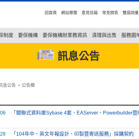
回首頁
網站導覽
意見信箱
常見問答
雙語詞彙
保制度
要保機構
要保機構財業務資訊
清理與出售
服務園
訊息公告
訊息公告
公告欄
-06
「關聯式資料庫Sybase 4套、EAServer、Powerbuil
-28
「104年中、英文年報設計、印製暨寄送服務」採購契約