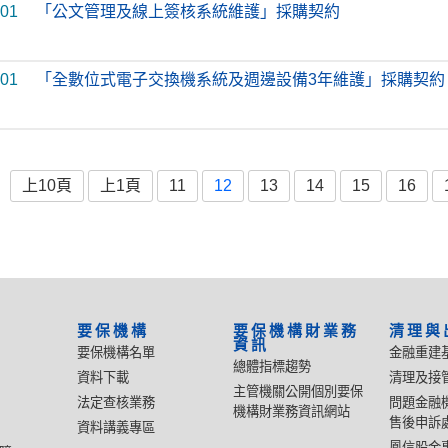
-01
「公文管理及線上簽核系統維護」採購契約
-01
「全數位式電子交換機系統及週邊設備3年維護」採購契約
上10頁
上1頁
11
12
13
14
15
16
要保機構
要保機構財業務
清理與
資訊
要保機構名單
金融重建
總體指標趨勢
資料下載
清理及接
主管機關公開個別要保
法定查核業務
問題金融
機構財業務資訊網站
售後申訴
資料講義專區
鳳信股金