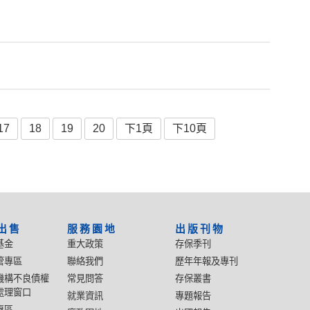
17
18
19
20
下1頁
下10頁
出售
服務園地
出版刊物
基金
重大政策
存保季刊
管專區
聯絡我們
歷年年報及專刊
機構不良債權
常見問答
存保叢書
處理窗口
就業資訊
專題報告
專區