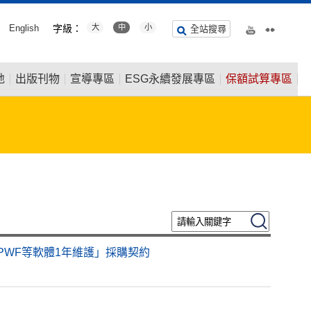
English
字級：
大
中
小
全站搜尋
地
出版刊物
宣導專區
ESG永續發展專區
保額試算專區
請輸入關鍵字
搜尋
der暨PWF等軟體1年維護」採購契約