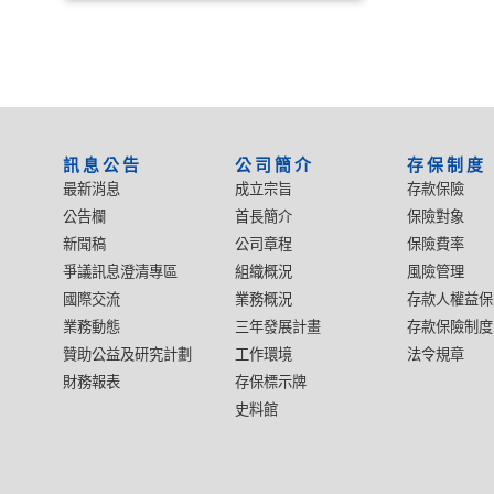
:::
訊息公告
公司簡介
存保制度
最新消息
成立宗旨
存款保險
公告欄
首長簡介
保險對象
新聞稿
公司章程
保險費率
爭議訊息澄清專區
組織概況
風險管理
國際交流
業務概況
存款人權益保
業務動態
三年發展計畫
存款保險制度
贊助公益及研究計劃
工作環境
法令規章
財務報表
存保標示牌
史料館