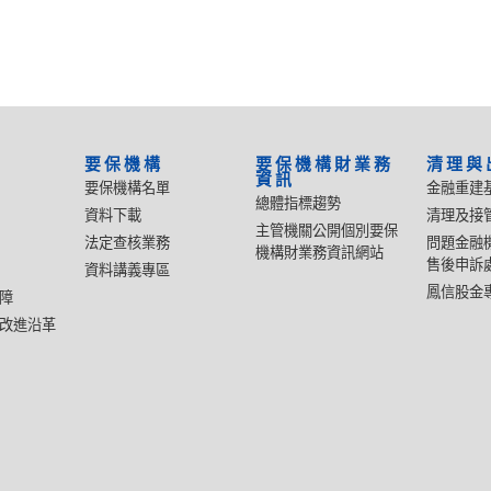
要保機構
要保機構財業務
清理與
資訊
要保機構名單
金融重建
總體指標趨勢
資料下載
清理及接
主管機關公開個別要保
法定查核業務
問題金融
機構財業務資訊網站
售後申訴
資料講義專區
鳳信股金
障
改進沿革