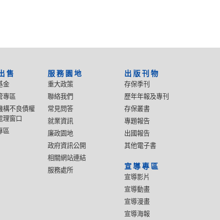
出售
服務園地
出版刊物
基金
重大政策
存保季刊
管專區
聯絡我們
歷年年報及專刊
機構不良債權
常見問答
存保叢書
處理窗口
就業資訊
專題報告
專區
廉政園地
出國報告
政府資訊公開
其他電子書
相關網站連結
宣導專區
服務處所
宣導影片
宣導動畫
宣導漫畫
宣導海報