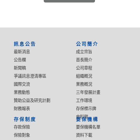
:::
訊息公告
公司簡介
最新消息
成立宗旨
公告欄
首長簡介
新聞稿
公司章程
爭議訊息澄清專區
組織概況
國際交流
業務概況
業務動態
三年發展計畫
贊助公益及研究計劃
工作環境
財務報表
存保標示牌
史料館
存保制度
要保機構
存款保險
要保機構名單
保險對象
資料下載