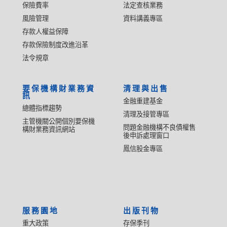
保險費率
法定查核業務
風險管理
資料講義專區
存款人權益保障
存款保險制度改進沿革
法令規章
要保機構財業務資
清理與出售
訊
金融重建基金
總體指標趨勢
清理及接管專區
主管機關公開個別要保機
問題金融機構不良債權售
構財業務資訊網站
後申訴處理窗口
鳳信股金專區
服務園地
出版刊物
重大政策
存保季刊