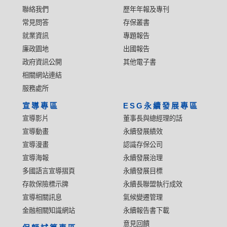
聯絡我們
歷年年報及專刊
常見問答
存保叢書
就業資訊
專題報告
廉政園地
出國報告
政府資訊公開
其他電子書
相關網站連結
服務處所
宣導專區
ESG永續發展專區
宣導影片
董事長與總經理的話
宣導動畫
永續發展績效
宣導漫畫
認識存保公司
宣導海報
永續發展治理
多國語言宣導摺頁
永續發展目標
存款保險標示牌
永續長聯盟執行成效
宣導相關訊息
氣候變遷管理
金融相關知識網站
永續報告書下載
意見回饋