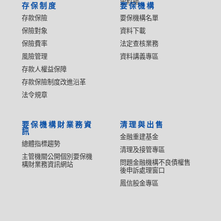
史料館
存保制度
要保機構
存款保險
要保機構名單
保險對象
資料下載
保險費率
法定查核業務
風險管理
資料講義專區
存款人權益保障
存款保險制度改進沿革
法令規章
要保機構財業務資
清理與出售
訊
金融重建基金
總體指標趨勢
清理及接管專區
主管機關公開個別要保機
問題金融機構不良債權售
構財業務資訊網站
後申訴處理窗口
鳳信股金專區