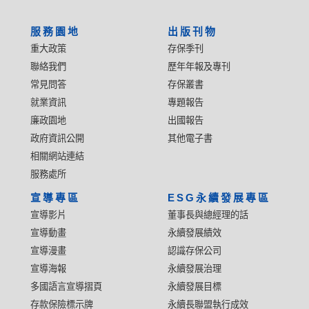
服務園地
出版刊物
重大政策
存保季刊
聯絡我們
歷年年報及專刊
常見問答
存保叢書
就業資訊
專題報告
廉政園地
出國報告
政府資訊公開
其他電子書
相關網站連結
服務處所
宣導專區
ESG永續發展專區
宣導影片
董事長與總經理的話
宣導動畫
永續發展績效
宣導漫畫
認識存保公司
宣導海報
永續發展治理
多國語言宣導摺頁
永續發展目標
存款保險標示牌
永續長聯盟執行成效