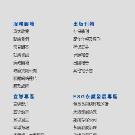
服務園地
出版刊物
重大政策
存保季刊
聯絡我們
歷年年報及專刊
常見問答
存保叢書
就業資訊
專題報告
廉政園地
出國報告
政府資訊公開
其他電子書
相關網站連結
服務處所
宣導專區
ESG永續發展專區
宣導影片
董事長與總經理的話
宣導動畫
永續發展績效
宣導漫畫
認識存保公司
宣導海報
永續發展治理