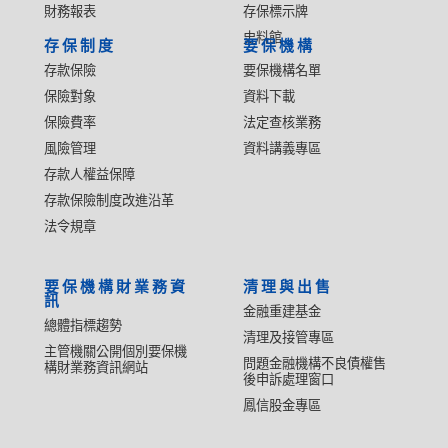
財務報表
存保標示牌
史料館
存保制度
要保機構
存款保險
要保機構名單
保險對象
資料下載
保險費率
法定查核業務
風險管理
資料講義專區
存款人權益保障
存款保險制度改進沿革
法令規章
要保機構財業務資
清理與出售
訊
金融重建基金
總體指標趨勢
清理及接管專區
主管機關公開個別要保機
問題金融機構不良債權售
構財業務資訊網站
後申訴處理窗口
鳳信股金專區