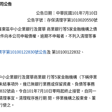
司公告
公告日期：中華民國101年7月10日
公告字號：存保清理字第1010020550號
東區中小企業銀行及寶華 商業銀行等5家金融機構之債
明文件向本公司申報債權，逾期不申報者，不列入清理等事
第10100122830號公告
及 第10100122832、
小企業銀行及寶華商業銀 行等5家金融機構（下稱停業
未結事項外，幾已無銀行業務或保留資產、負債等事務
2832號函，令自101年7月10日零時起終止接管，自同一
清理事宜。清理程序進行期 間，停業機構之股東會、董
行使之。