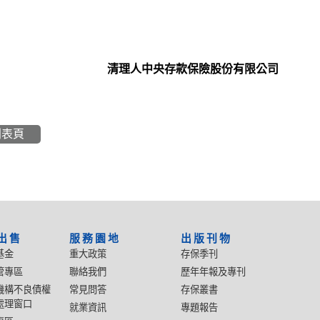
清理人中央存款保險股份有限公司
列表頁
出售
服務園地
出版刊物
基金
重大政策
存保季刊
管專區
聯絡我們
歷年年報及專刊
機構不良債權
常見問答
存保叢書
處理窗口
就業資訊
專題報告