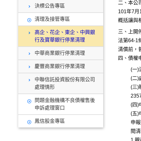
二、本公司
決標公告專區
101年7
清理及接管專區
概括讓與
三、上開
高企、花企、東企、中興銀
行及寶華銀行停業清理
法第64
清償前，
中華商業銀行停業清理
四、債權
慶豐商業銀行停業清理
(一
(二
中聯信託投資股份有限公司
處理情形
(三
235
問題金融機構不良債權售後
(四
申訴處理窗口
(五
鳳信股金專區
申報
閱清
1.