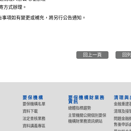
郵寄方式辦理。
告事項如有變更或補充，將另行公告通知。
回上一頁
回
要保機構
要保機構財業務
清理與
資訊
要保機構名單
金融重建
總體指標趨勢
資料下載
清理及接
主管機關公開個別要保
法定查核業務
問題金融
機構財業務資訊網站
售後申訴
資料講義專區