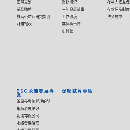
國際交流
業務概況
存款人權益保
業務動態
三年發展計畫
存款保險制度
贊助公益及研究計劃
工作環境
法令規章
財務報表
存保標示牌
史料館
ESG永續發展專
保額試算專區
區
董事長與總經理的話
永續發展績效
認識存保公司
永續發展治理