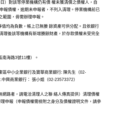
10日）對該等停業機構仍有債 權未獲清償之債權人，自
公 司申報債權，逾期未申報者，不列入清理。停業機構前已
之範圍，毋需辦理申報。
值均為負數，帳上已無賸 餘資產可供分配。且依銀行
故如清理後該等機構有新增賸餘財產，於存款債權未受完全
南海路3號11樓）。
東區中小企業銀行及寶華商業銀行: 陳先生（02-
 2.中興商業銀行： 張小姐（02-23573372）
無網路者，請電洽清理人之聯 絡人傳真提供）清理債權
辦理申報（申報債權需檢附之身分及債權證明文件，請參