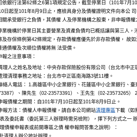
依銀行法第62條之6第1項規定公告，截至停業日（101年7月
月10日起至101年8月9日止，應檢具身分及債權證明文件向本
相關承受銀行之負債，其債權 人及停業機構之股東，非申報債權
停業機構於停業日其主要營業及資產負債均已概括讓與第三人，淨
-1條及存保條例第42條規定，存款債權應優先於非存款債權， 
普通債權及次順位債權將無 法受償。
申報之注意事項：
)清理人之姓名及地址：中央存款保險股份有限公司（台北市中正區
)處理清理事務之地址：台北市中正區南海路3號11樓。
)聯絡人電話： 1.高雄區中小企業銀行、花蓮區中小企業銀行、臺
73387）、陳先生（02-23573391）、王先生（02-23573265）
)申報債權之期間：自101年7月10日起至101年8月9日止。
)申報方法：債權人申報債權，請自本公司網站
清理專區
下載（如
表及委託書（委託第三人辦理時需另檢附），擇下列方式之一 
理債權申報表或前開專區之債 權申報問答集之說明）：
親赴清理人辦公地址辦理。