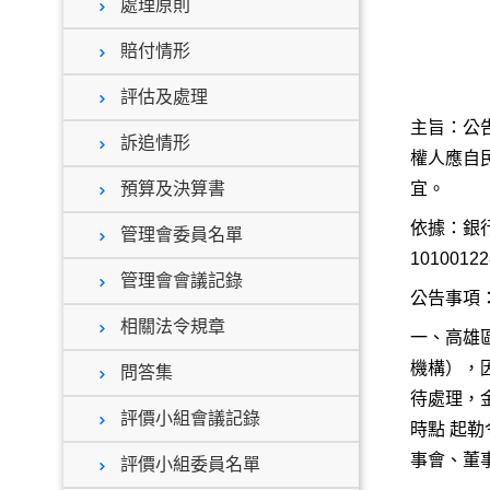
處理原則
賠付情形
評估及處理
主旨：公
訴追情形
權人應自
預算及決算書
宜。
依據：銀行
管理會委員名單
101001
管理會會議記錄
公告事項
相關法令規章
一、高雄
機構），
問答集
待處理，金
評價小組會議記錄
時點 起
事會、董
評價小組委員名單